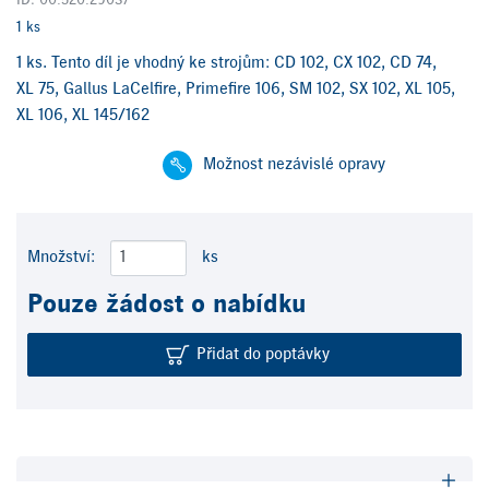
ID: 00.520.2903/
1 ks
1 ks. Tento díl je vhodný ke strojům: CD 102, CX 102, CD 74,
XL 75, Gallus LaCelfire, Primefire 106, SM 102, SX 102, XL 105,
XL 106, XL 145/162
Možnost nezávislé opravy
Množství:
ks
Pouze žádost o nabídku
Přidat do poptávky