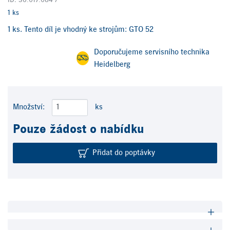
ID: 36.017.084 /
1 ks
1 ks. Tento díl je vhodný ke strojům: GTO 52
Doporučujeme servisního technika
Heidelberg
Množství:
ks
Pouze žádost o nabídku
Přidat do poptávky