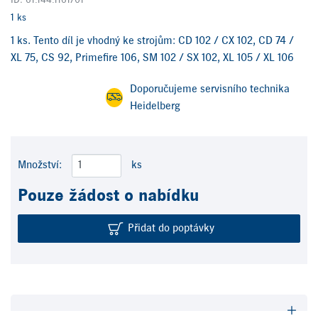
ID: 61.144.1161/01
1 ks
1 ks. Tento díl je vhodný ke strojům: CD 102 / CX 102, CD 74 /
XL 75, CS 92, Primefire 106, SM 102 / SX 102, XL 105 / XL 106
Doporučujeme servisního technika
Heidelberg
Množství:
ks
Pouze žádost o nabídku
Přidat do poptávky