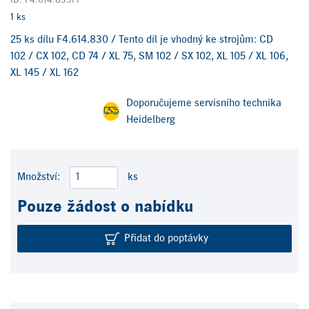
ID: F4.614.839F/
1 ks
25 ks dílu F4.614.830 / Tento díl je vhodný ke strojům: CD
102 / CX 102, CD 74 / XL 75, SM 102 / SX 102, XL 105 / XL 106,
XL 145 / XL 162
Doporučujeme servisního technika
Heidelberg
Množství:
ks
Pouze žádost o nabídku
Přidat do poptávky