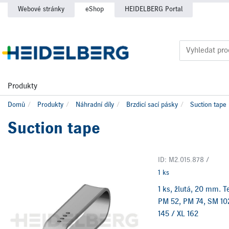
Webové stránky
eShop
HEIDELBERG Portal
Produkty
Domů
Produkty
Náhradní díly
Brzdicí sací pásky
Suction tape
Suction tape
ID: M2.015.878 /
1 ks
1 ks, žlutá, 20 mm. T
PM 52, PM 74, SM 102
145 / XL 162