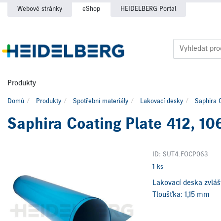
Webové stránky
eShop
HEIDELBERG Portal
Produkty
Domů
Produkty
Spotřební materiály
Lakovací desky
Saphira C
Saphira Coating Plate 412, 10
ID: SUT4.FOCP063
1 ks
Lakovací deska zvláš
Tloušťka: 1,15 mm