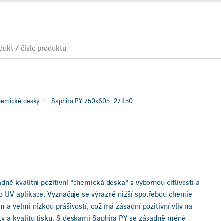
hemické desky
Saphira PY 750x605-.27#50
ně kvalitní pozitivní "chemická deska" s výbornou citlivostí a
ro UV aplikace. Vyznačuje se výrazně nižší spotřebou chemie
a velmi nízkou prášivostí, což má zásadní pozitivní vliv na
ky a kvalitu tisku. S deskami Saphira PY se zásadně méně