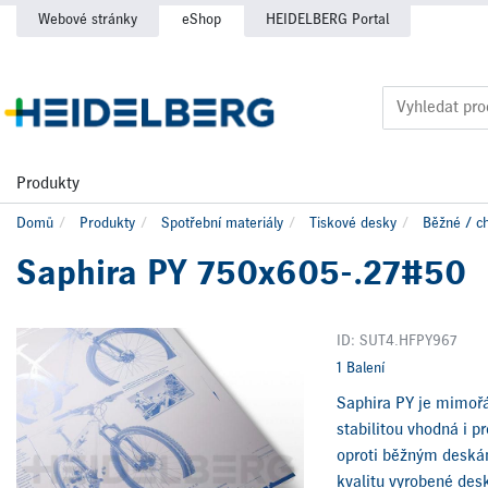
Webové stránky
eShop
HEIDELBERG Portal
Produkty
Domů
Produkty
Spotřební materiály
Tiskové desky
Běžné / c
Saphira PY 750x605-.27#50
ID: SUT4.HFPY967
1 Balení
Saphira PY je mimořád
stabilitou vhodná i p
oproti běžným deskám 
kvalitu vyrobené des