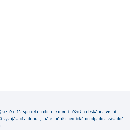
e výrazně nižší spotřebou chemie oproti běžným deskám a velmi
anáší vyvojávací automat, máte méně chemického odpadu a zásadně
ě.