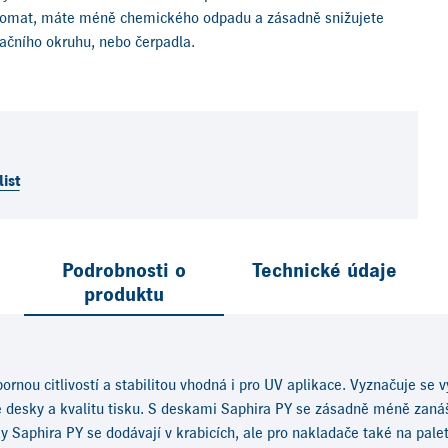
utomat, máte méně chemického odpadu a zásadně snižujete
lačního okruhu, nebo čerpadla.
ist
Podrobnosti o
Technické údaje
produktu
ornou citlivostí a stabilitou vhodná i pro UV aplikace. Vyznačuje s
obené desky a kvalitu tisku. S deskami Saphira PY se zásadně méně z
y Saphira PY se dodávají v krabicích, ale pro nakladače také na palet