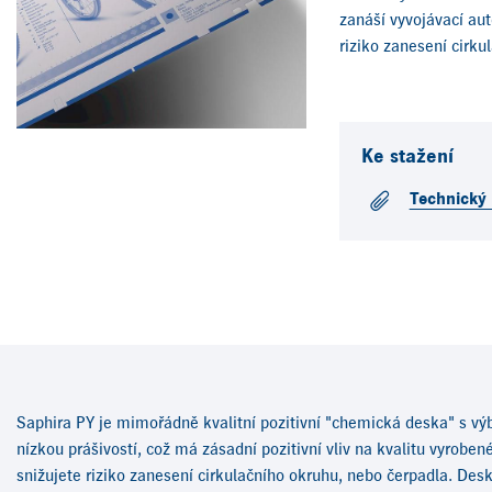
zanáší vyvojávací a
riziko zanesení cirku
Ke stažení
Technický l
Saphira PY je mimořádně kvalitní pozitivní "chemická deska" s výb
nízkou prášivostí, což má zásadní pozitivní vliv na kvalitu vyr
snižujete riziko zanesení cirkulačního okruhu, nebo čerpadla. Desk