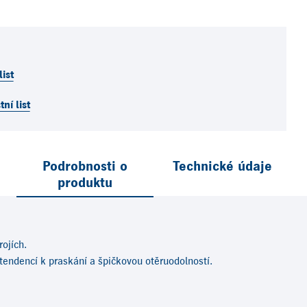
ist
ní list
Podrobnosti o
Technické údaje
produktu
ojích.
endencí k praskání a špičkovou otěruodolností.