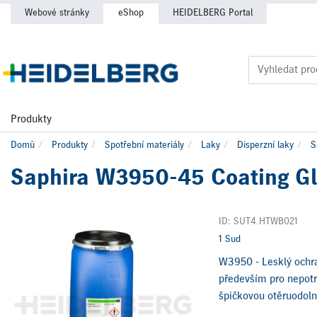
Webové stránky
eShop
HEIDELBERG Portal
Produkty
Domů
Produkty
Spotřební materiály
Laky
Disperzní laky
S
Saphira W3950-45 Coating Gl
ID: SUT4.HTWB021
1 Sud
W3950 - Lesklý ochran
především pro nepotr
špičkovou otěruodoln