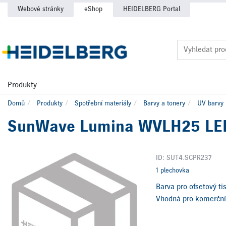
Webové stránky
eShop
HEIDELBERG Portal
Produkty
Domů
Produkty
Spotřební materiály
Barvy a tonery
UV barvy 
SunWave Lumina WVLH25 LED
ID: SUT4.SCPR237
1 plechovka
Barva pro ofsetový ti
Vhodná pro komerční t