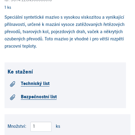
ID: SUT4.ZZCN300000018
1 ks
Speciální syntetické mazivo s vysokou viskozitou a vynikající
přilnavostí, určené k mazání vysoce zatěžovaných řetězových
převodů, tvarových kol, pojezdových drah, vaček a někrytých
ozubených převodů. Toto mazivo je vhodné i pro větší rozpětí
pracovní teploty.
Ke stažení
Technický list
Bezpečnostní list
Množství:
ks